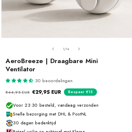
van
1
/
14
AeroBreeze | Draagbare Mini
Ventilator
30 beoordelingen
Normale
€29,95 EUR
Aanbiedingsprijs
Bespaar €15
€44,95 EUR
prijs
Voor 23:30 besteld, vandaag verzonden
Snelle bezorging met DHL & PostNL
30 dagen bedenktijd
Betaal veilig en achteraf met Klarna