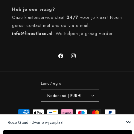
Heb je een vraag?
Onze klantenservice staat
24/7
voor je klaar! Neem
gerust contact met ons op via e-mail:
info@finestluxe.nl
. We helpen je graag verder.
Facebook
Instagram
Land/regio
Nederland | EUR €
Betaalmethoden
Kleur:
© 2026,
Finest Luxe
Powered by Shopify