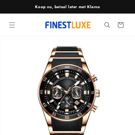
Meteen
Koop nu, betaal later met Klarna
naar de
content
Winkelwagen
Ga direct naar
productinformatie