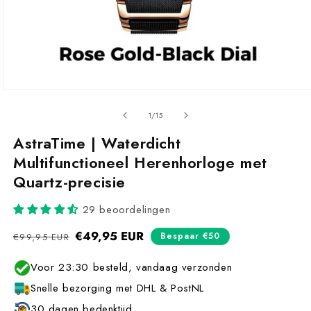
van
1
/
15
AstraTime | Waterdicht
Multifunctioneel Herenhorloge met
Quartz-precisie
29 beoordelingen
Normale
€49,95 EUR
Aanbiedingsprijs
Bespaar €50
€99,95 EUR
prijs
Voor 23:30 besteld, vandaag verzonden
Snelle bezorging met DHL & PostNL
30 dagen bedenktijd