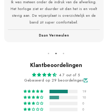
Ik draag de AstraTime elke dag, zowel naar het
werk als in het weekend. Hij past bij elke outfit en
blijft er als nieuw uitzien. Het quartz-uurwerk loopt
perfect op tijd.
Ruben Van Acker
Klantbeoordelingen
4.7 out of 5
Gebaseerd op 29 beoordelingen
19
10
0
0