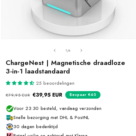
van
1
/
6
ChargeNest | Magnetische draadloze
3-in-1 laadstandaard
25 beoordelingen
Normale
€39,95 EUR
Aanbiedingsprijs
Bespaar €40
€79,95 EUR
prijs
Voor 23:30 besteld, vandaag verzonden
Snelle bezorging met DHL & PostNL
30 dagen bedenktijd
Betaal veilig en achteraf met Klarna