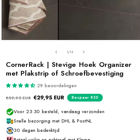
van
1
/
12
CornerRack | Stevige Hoek Organizer
met Plakstrip of Schroefbevestiging
29 beoordelingen
Normale
€29,95 EUR
Aanbiedingsprijs
Bespaar €30
€59,95 EUR
prijs
Voor 23:30 besteld, vandaag verzonden
Snelle bezorging met DHL & PostNL
30 dagen bedenktijd
Betaal veilig en achteraf met Klarna