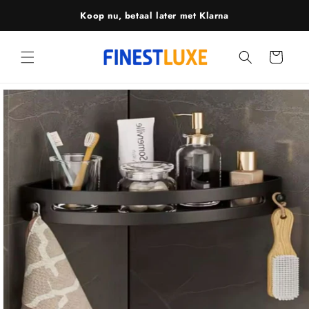
Meteen
Koop nu, betaal later met Klarna
naar de
content
Winkelwagen
Ga direct naar
productinformatie