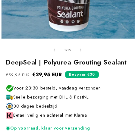
van
1
/
15
DeepSeal | Polyurea Grouting Sealant
Normale
€29,95 EUR
Aanbiedingsprijs
Bespaar €30
€59,95 EUR
prijs
Voor 23:30 besteld, vandaag verzonden
Snelle bezorging met DHL & PostNL
30 dagen bedenktijd
Betaal veilig en achteraf met Klarna
Op voorraad, klaar voor verzending