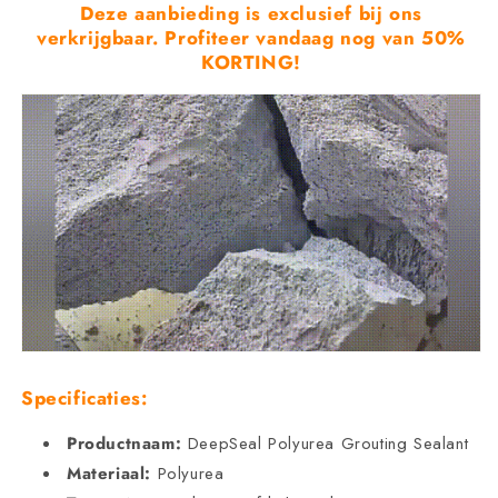
Deze aanbieding is exclusief bij ons
verkrijgbaar. Profiteer vandaag nog van 50%
KORTING!
Specificaties:
Productnaam:
DeepSeal Polyurea Grouting Sealant
Materiaal:
Polyurea