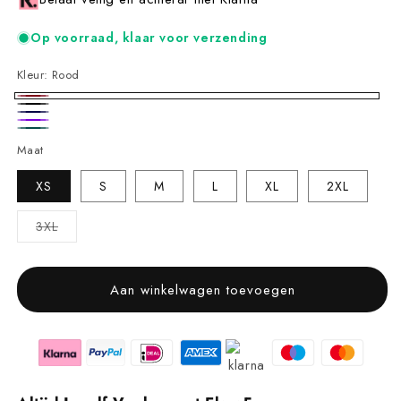
Op voorraad, klaar voor verzending
Kleur:
Rood
Rood
Zwart
Blauw
Paars
Groen
Maat
XS
S
M
L
XL
2XL
Variant
3XL
uitverkocht
of
niet
beschikbaar
Aan winkelwagen toevoegen