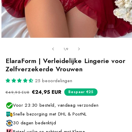
van
1
/
9
ElaraForm | Verleidelijke Lingerie voor
Zelfverzekerde Vrouwen
25 beoordelingen
Normale
€24,95 EUR
Aanbiedingsprijs
Bespaar €25
€49,95 EUR
prijs
Voor 23:30 besteld, vandaag verzonden
Snelle bezorging met DHL & PostNL
30 dagen bedenktijd
Betaal veilig en achteraf met Klarna