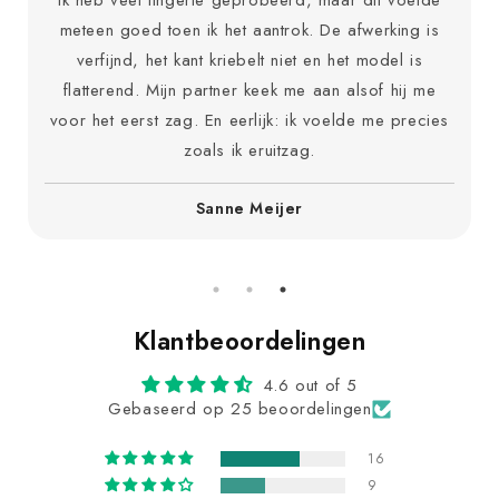
Zelfs als ik onzeker ben over m’n lijf, helpt dit me
anders kijken. Het bedekt precies genoeg en voelt
nergens ongemakkelijk. Echt een fijne verrassing. Ik
voel me zachter voor mezelf als ik het draag.
Eva van den Berg
Klantbeoordelingen
4.6 out of 5
Gebaseerd op 25 beoordelingen
16
9