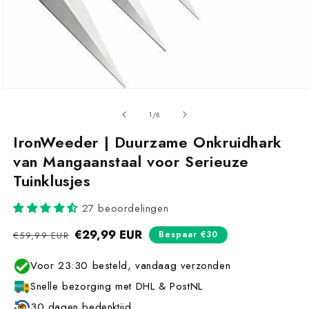
van
1
/
6
IronWeeder | Duurzame Onkruidhark
van Mangaanstaal voor Serieuze
Tuinklusjes
27 beoordelingen
Normale
€29,99 EUR
Aanbiedingsprijs
Bespaar €30
€59,99 EUR
prijs
Voor 23:30 besteld, vandaag verzonden
Snelle bezorging met DHL & PostNL
30 dagen bedenktijd