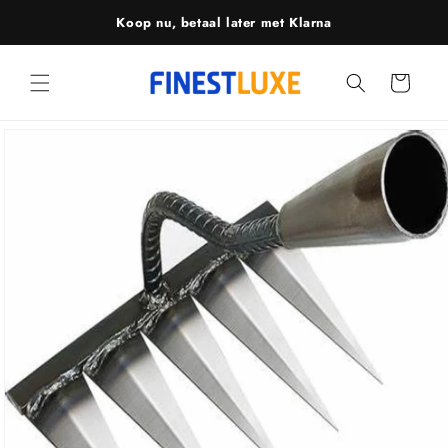
Meteen
Koop nu, betaal later met Klarna
naar de
content
Winkelwagen
Ga direct naar
productinformatie