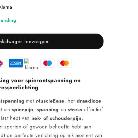
Klarna
zending
nkelwagen toevoegen
sing voor spierontspanning en
ressverlichting
ntspanning
met
MuscleEase
, het
draadloze
pt om
spierpijn
,
spanning
en
stress
effectief
u last hebt van
nek- of schouderpijn
,
t sporten of gewoon behoefte hebt aan
dt de perfecte verlichting op elk moment van