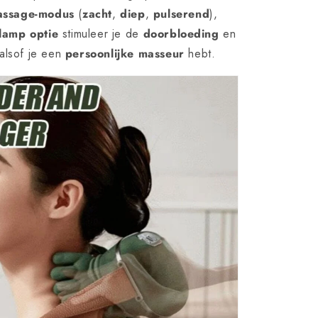
assage-modus
(
zacht
,
diep
,
pulserend
),
lamp optie
stimuleer je de
doorbloeding
en
 alsof je een
persoonlijke masseur
hebt.