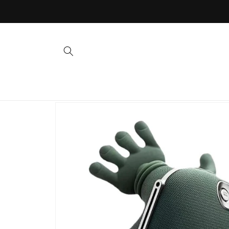
Meteen
naar de
content
Ga direct naar
productinformatie