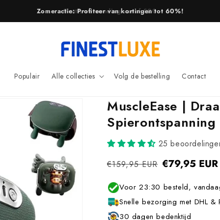
Zomeractie: Profiteer van kortingen tot 60%!
Populair
Alle collecties
Volg de bestelling
Contact
MuscleEase | Dra
Spierontspanning 
25 beoordelinge
Normale
€79,95 EUR
Aanbiedings
€159,95 EUR
prijs
Voor 23:30 besteld, vandaa
Snelle bezorging met DHL & 
30 dagen bedenktijd