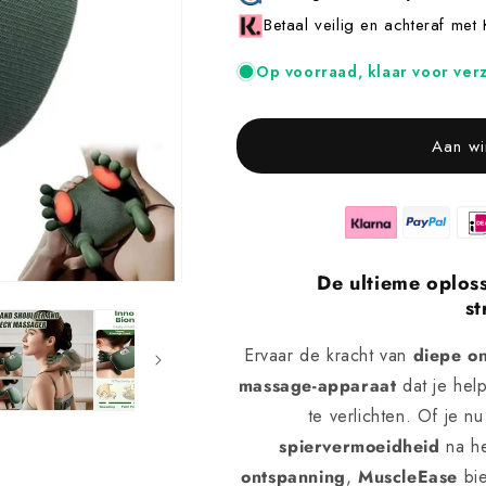
Betaal veilig en achteraf met 
Op voorraad, klaar voor ver
Aan wi
De ultieme oplos
st
Ervaar de kracht van
diepe o
massage-apparaat
dat je hel
te verlichten. Of je n
spiervermoeidheid
na he
ontspanning
,
MuscleEase
bie