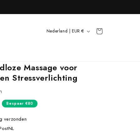
L
Winkelwagen
Nederland | EUR €
a
n
d
adloze Massage voor
/
en Stressverlichting
r
e
n
g
prijs
Bespaar €80
i
o
g verzonden
PostNL