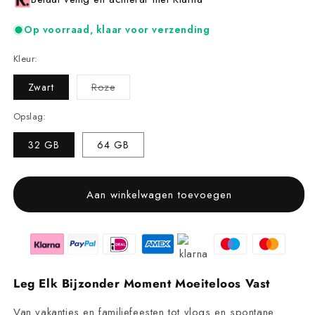
Op voorraad, klaar voor verzending
Kleur:
Variant
Zwart
Roze
uitverkocht
of
niet
Opslag:
beschikbaar
32 GB
64 GB
Aan winkelwagen toevoegen
Leg Elk Bijzonder Moment Moeiteloos Vast
Van vakanties en familiefeesten tot vlogs en spontane