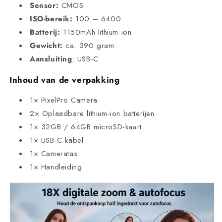
Sensor:
CMOS
ISO-bereik:
100 – 6400
Batterij:
1150mAh lithium-ion
Gewicht:
ca. 390 gram
Aansluiting
: USB-C
Inhoud van de verpakking
1× PixelPro Camera
2× Oplaadbare lithium-ion batterijen
1× 32GB / 64GB microSD-kaart
1× USB-C-kabel
1× Cameratas
1× Handleiding