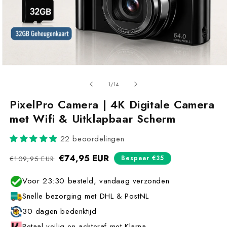
van
1
/
14
PixelPro Camera | 4K Digitale Camera
met Wifi & Uitklapbaar Scherm
22 beoordelingen
Normale
€74,95 EUR
Aanbiedingsprijs
Bespaar €35
€109,95 EUR
prijs
Voor 23:30 besteld, vandaag verzonden
Snelle bezorging met DHL & PostNL
30 dagen bedenktijd
Betaal veilig en achteraf met Klarna