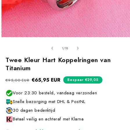
van
1
/
18
Twee Kleur Hart Koppelringen van
Titanium
Normale
€65,95 EUR
Aanbiedingsprijs
Bespaar €29,05
€95,00 EUR
prijs
Voor 23:30 besteld, vandaag verzonden
Snelle bezorging met DHL & PostNL
30 dagen bedenktijd
Betaal veilig en achteraf met Klarna