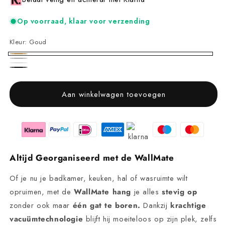
Op voorraad, klaar voor verzending
Kleur:
Goud
Goud
Zilver
Wit
Zwart
Aan winkelwagen toevoegen
Altijd Georganiseerd met de WallMate
Of je nu je badkamer, keuken, hal of wasruimte wilt
opruimen, met de
WallMate
hang
je alles
stevig op
zonder ook maar
één gat te boren.
Dankzij
krachtige
vacuümtechnologie
blijft hij moeiteloos op zijn plek, zelfs