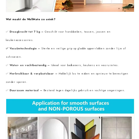
Wat maakt de WallMate zo uniek?
✅
Draagkracht tot 7 kg –
Geschikt voor handdoeken, tassen, jassen en
keukenaccessoires.
✅ Vacuümtechnologie –
Sterke en veilige grip op gladde oppervlakken zonder lijm of
schroeven.
✅
Water- en vochtbestendig –
Ideaal voor badkamers, keukens en wasruimtes.
✅
Herbruikbaar & verplaatsbaar –
Makkelijk los te maken en opnieuw te bevestigen
zonder sporen.
✅
Duurzaam materiaal –
Bestand tegen dagelijks gebruik en vochtige omgevingen.