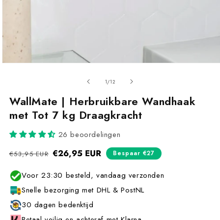
van
1
/
12
WallMate | Herbruikbare Wandhaak
met Tot 7 kg Draagkracht
26 beoordelingen
Normale
€26,95 EUR
Aanbiedingsprijs
Bespaar €27
€53,95 EUR
prijs
Voor 23:30 besteld, vandaag verzonden
Snelle bezorging met DHL & PostNL
30 dagen bedenktijd
Betaal veilig en achteraf met Klarna